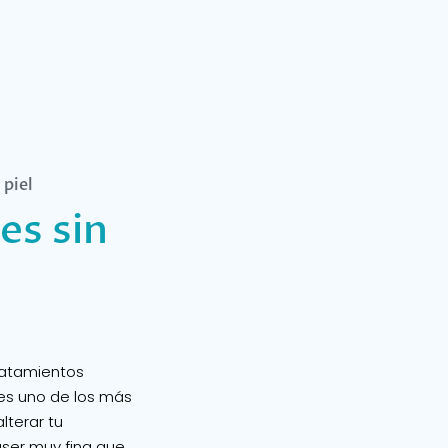
 piel
es sin
ratamientos
t es uno de los más
lterar tu
láser muy fina que