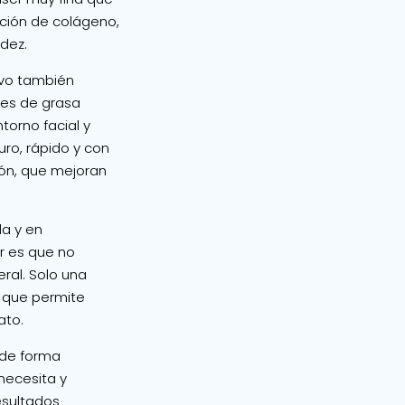
cción de colágeno,
idez.
ivo también
es de grasa
torno facial y
uro, rápido y con
ión, que mejoran
da y en
r es que no
eral. Solo una
o que permite
ato.
 de forma
 necesita y
esultados